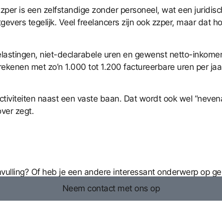
zper is een zelfstandige zonder personeel, wat een juridisc
rs tegelijk. Veel freelancers zijn ook zzper, maar dat hoeft 
elastingen, niet-declarabele uren en gewenst netto-inkomen b
 rekenen met zo’n 1.000 tot 1.200 factureerbare uren per jaa
activiteiten naast een vaste baan. Dat wordt ook wel “neven
ver zegt.
anvulling? Of heb je een andere interessant onderwerp op g
Neem contact met ons op