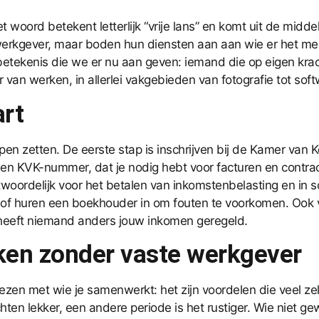
 woord betekent letterlijk “vrije lans” en komt uit de midd
erkgever, maar boden hun diensten aan aan wie er het mees
ekenis die we er nu aan geven: iemand die op eigen kracht 
an werken, in allerlei vakgebieden van fotografie tot soft
art
pen zetten. De eerste stap is inschrijven bij de Kamer van
 een KVK-nummer, dat je nodig hebt voor facturen en contra
antwoordelijk voor het betalen van inkomstenbelasting en i
 of huren een boekhouder in om fouten te voorkomen. Ook v
, heeft niemand anders jouw inkomen geregeld.
ken zonder vaste werkgever
 kiezen met wie je samenwerkt: het zijn voordelen die veel 
achten lekker, een andere periode is het rustiger. Wie niet