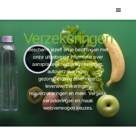
werk & pensioen
Verzekeringen
Bescherm jezelf en je bezittingen met
onze uitgebreide informatie over
aansprakelijkheidsverzekeringen,
autoverzekeringen,
gezondheidsverzekeringen,
levensverzekeringen,
reisverzekeringen en meer. Vergelijk
verzekeringen en maak
weloverwogen keuzes.