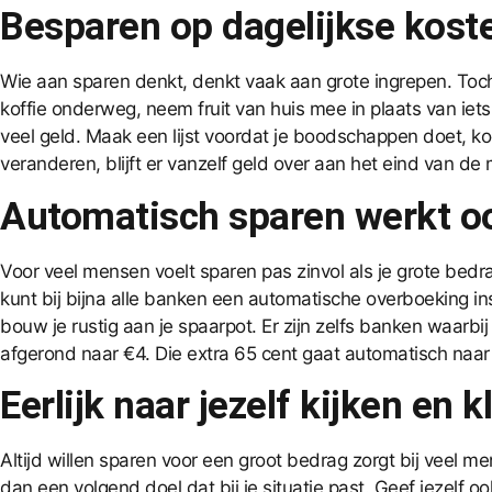
Besparen op dagelijkse koste
Wie aan sparen denkt, denkt vaak aan grote ingrepen. Toch 
koffie onderweg, neem fruit van huis mee in plaats van iet
veel geld. Maak een lijst voordat je boodschappen doet, ko
veranderen, blijft er vanzelf geld over aan het eind van de
Automatisch sparen werkt o
Voor veel mensen voelt sparen pas zinvol als je grote bedra
kunt bij bijna alle banken een automatische overboeking inst
bouw je rustig aan je spaarpot. Er zijn zelfs banken waarb
afgerond naar €4. Die extra 65 cent gaat automatisch naar 
Eerlijk naar jezelf kijken en 
Altijd willen sparen voor een groot bedrag zorgt bij veel m
dan een volgend doel dat bij je situatie past. Geef jezelf oo