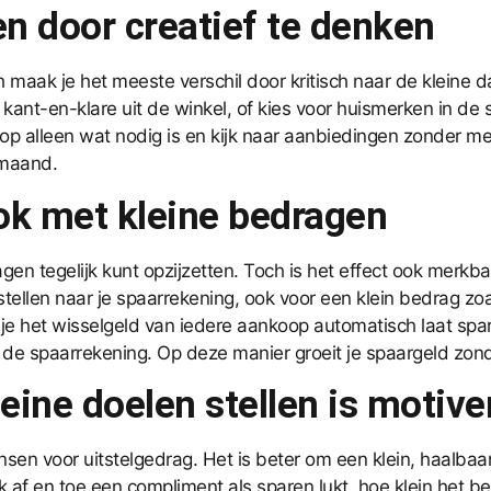
n door creatief te denken
maak je het meeste verschil door kritisch naar de kleine da
s kant-en-klare uit de winkel, of kies voor huismerken in 
op alleen wat nodig is en kijk naar aanbiedingen zonder me
 maand.
ok met kleine bedragen
gen tegelijk kunt opzijzetten. Toch is het effect ook merkb
ellen naar je spaarrekening, ook voor een klein bedrag zoals
ij je het wisselgeld van iedere aankoop automatisch laat sp
de spaarrekening. Op deze manier groeit je spaargeld zonde
kleine doelen stellen is motiv
ensen voor uitstelgedrag. Het is beter om een klein, haalbaa
k af en toe een compliment als sparen lukt, hoe klein het bed