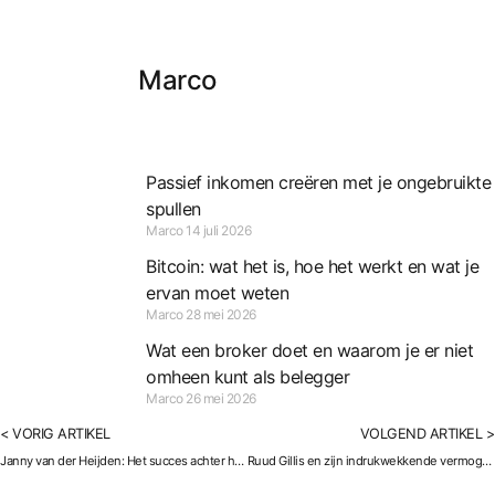
Marco
Passief inkomen creëren met je ongebruikte
spullen
Marco
14 juli 2026
Bitcoin: wat het is, hoe het werkt en wat je
ervan moet weten
Marco
28 mei 2026
Wat een broker doet en waarom je er niet
omheen kunt als belegger
Marco
26 mei 2026
< VORIG ARTIKEL
VOLGEND ARTIKEL >
Janny van der Heijden: Het succes achter haar geschatte miljoenenvermogen
Ruud Gillis en zijn indrukwekkende vermogen