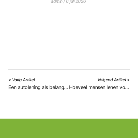
admin
6 juli 2026
< Vorig Artikel
Volgend Artikel >
Een autolening als belangrijke financiële stap in jouw toekomst
Hoeveel mensen lenen voor een auto? Dit zeggen de cijfers