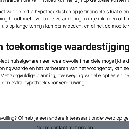
waarden die van invloed kunnen zijn op de totale kosten v
t van de extra hypotheeklasten op je financiële situatie en 
ening houdt met eventuele veranderingen in je inkomen of 
s op lange termijn kan beïnvloeden, en of het de moeite wa
en toekomstige waardestijgin
edt huiseigenaren een waardevolle financiële mogelijkheid
de woningwaarde en het verbeteren van het woongenot, kan e
n. Met zorgvuldige planning, overweging van alle opties en
 een extra hypotheek voor verbouwing.
anvulling? Of heb je een andere interessant onderwerp op g
Neem contact met ons op