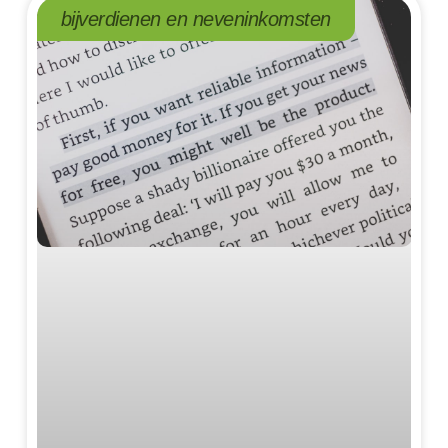
bijverdienen en neveninkomsten