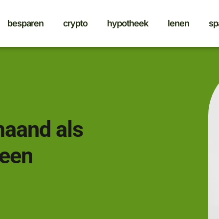
besparen
crypto
hypotheek
lenen
sp
maand als
 een