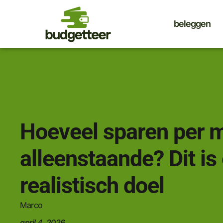
beleggen
Hoeveel sparen per 
alleenstaande? Dit is
realistisch doel
Marco
april 4, 2026