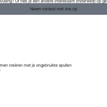
anvulling? Of heb je een andere interessant onderwerp op g
Neem contact met ons op
omen creëren met je ongebruikte spullen
6