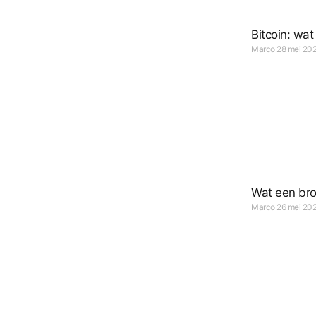
Bitcoin: wat
Marco
28 mei 20
Wat een bro
Marco
26 mei 20