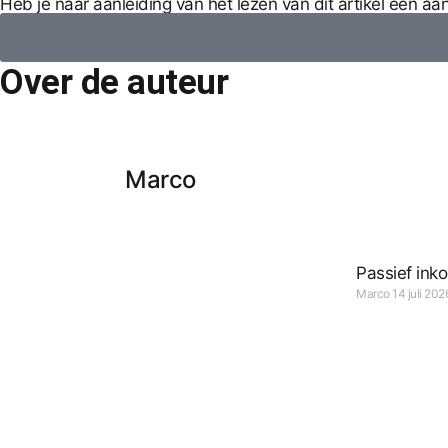
Heb je naar aanleiding van het lezen van dit artikel een a
Over de auteur
Marco
Passief ink
Marco
14 juli 202