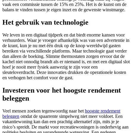
vaak een commissie tussen de 15% en 25%. Het is de kunst om de
balans te vinden tussen je eigen inzet en de gewenste winstmarge.
Het gebruik van technologie
We leven in een digitaal tijdperk en dat biedt enorme kansen voor
verhuurders. Waar je vroeger afhankelijk was van een advertentie in
de krant, kun je nu met één druk op de knop wereldwijd gasten
bereiken via verschillende platforms. Maar technologie gaat verder
dan alleen de boeking. Slimme thermostaten zorgen ervoor dat de
kachel niet onnodig brandt als er niemand is, en met een digitaal slot
hoef je nooit meer fysiek aanwezig te zijn voor een
sleuteloverdracht. Deze innovaties drukken de operationele kosten
en verhogen het comfort voor de gast.
Investeren voor het hoogste rendement
beleggen
Veel mensen zoeken tegenwoordig naar het
hoogste rendement
beleggen
omdat de spaarrente simpelweg niet meer voldoet. Een
vakantiewoning kan dan een prachtig alternatief zijn, mits je je
risico’s spreidt. De markt voor recreatiewoningen is onderhevig aan
politieke besluiten en veranderende wetgeving. Een gedegen