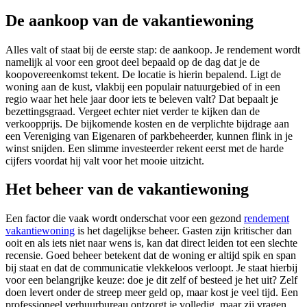
De aankoop van de vakantiewoning
Alles valt of staat bij de eerste stap: de aankoop. Je rendement wordt
namelijk al voor een groot deel bepaald op de dag dat je de
koopovereenkomst tekent. De locatie is hierin bepalend. Ligt de
woning aan de kust, vlakbij een populair natuurgebied of in een
regio waar het hele jaar door iets te beleven valt? Dat bepaalt je
bezettingsgraad. Vergeet echter niet verder te kijken dan de
verkoopprijs. De bijkomende kosten en de verplichte bijdrage aan
een Vereniging van Eigenaren of parkbeheerder, kunnen flink in je
winst snijden. Een slimme investeerder rekent eerst met de harde
cijfers voordat hij valt voor het mooie uitzicht.
Het beheer van de vakantiewoning
Een factor die vaak wordt onderschat voor een gezond
rendement
vakantiewoning
is het dagelijkse beheer. Gasten zijn kritischer dan
ooit en als iets niet naar wens is, kan dat direct leiden tot een slechte
recensie. Goed beheer betekent dat de woning er altijd spik en span
bij staat en dat de communicatie vlekkeloos verloopt. Je staat hierbij
voor een belangrijke keuze: doe je dit zelf of besteed je het uit? Zelf
doen levert onder de streep meer geld op, maar kost je veel tijd. Een
professioneel verhuurbureau ontzorgt je volledig, maar zij vragen