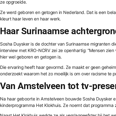
ze opgroeide.
Ze werd geboren en getogen in Nederland. Dat is een belan
kleurt haar leven en haar werk.
Haar Surinaamse achtergron
Sosha Duysker is de dochter van Surinaamse migranten die
interview met KRO-NCRV zei ze openhartig: “Mensen zien vaa
hier wel geboren en getogen is.
Die ervaring heeft haar gevormd. Ze maakt er geen geheim
onderzoekt waarom het zo moeilijk is om over racisme te p
Van Amstelveen tot tv-prese
Na haar geboorte in Amstelveen bouwde Sosha Duysker een 
kinderprogramma Het Klokhuis. Ze noemt dat programma zelf
Naast Het Klokhuis werkte ze als verslaggeefster bij het 