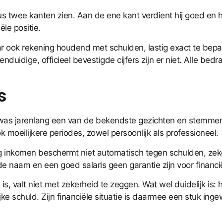
us twee kanten zien. Aan de ene kant verdient hij goed en 
le positie.
ar ook rekening houdend met schulden, lastig exact te bep
duidige, officieel bevestigde cijfers zijn er niet. Alle bed
s
 was jarenlang een van de bekendste gezichten en stemmen 
 moeilijkere periodes, zowel persoonlijk als professioneel.
g inkomen beschermt niet automatisch tegen schulden, zeker n
de naam en een goed salaris geen garantie zijn voor financië
valt niet met zekerheid te zeggen. Wat wel duidelijk is: hi
ke schuld. Zijn financiële situatie is daarmee een stuk in