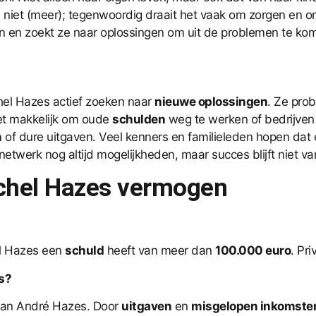
 niet (meer); tegenwoordig draait het vaak om zorgen en on
teren en zoekt ze naar oplossingen om uit de problemen te ko
achel Hazes actief zoeken naar
nieuwe oplossingen
. Ze pro
iet makkelijk om oude
schulden
weg te werken of bedrijven
n
of dure uitgaven. Veel kenners en familieleden hopen dat
etwerk nog altijd mogelijkheden, maar succes blijft niet v
achel Hazes vermogen
el Hazes een
schuld
heeft van meer dan
100.000 euro
. Pri
s?
an André Hazes. Door
uitgaven
en
misgelopen inkomste