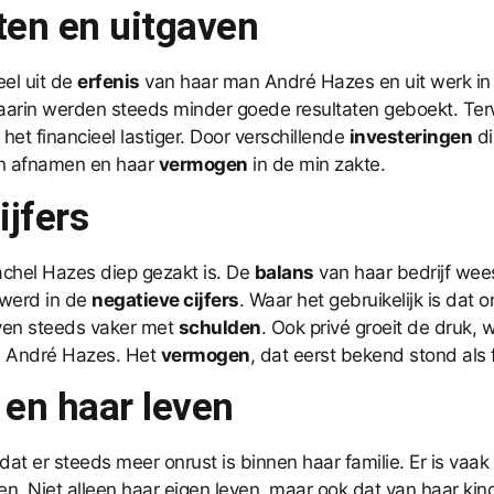
ten en uitgaven
el uit de
erfenis
van haar man André Hazes en uit werk in 
rin werden steeds minder goede resultaten geboekt. Terw
het financieel lastiger. Door verschillende
investeringen
di
en afnamen en haar
vermogen
in de min zakte.
ijfers
 Rachel Hazes diep gezakt is. De
balans
van haar bedrijf wees
 werd in de
negatieve cijfers
. Waar het gebruikelijk is dat
ven steeds vaker met
schulden
. Ook privé groeit de druk
an André Hazes. Het
vermogen
, dat eerst bekend stond als fl
 en haar leven
dat er steeds meer onrust is binnen haar familie. Er is vaa
en. Niet alleen haar eigen leven, maar ook dat van haar ki