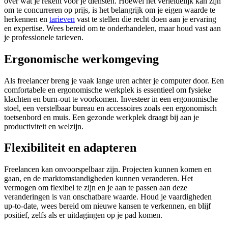
over wat je rekent voor je diensten. Hoewel het verleidelijk kan zijn
om te concurreren op prijs, is het belangrijk om je eigen waarde te
herkennen en
tarieven
vast te stellen die recht doen aan je ervaring
en expertise. Wees bereid om te onderhandelen, maar houd vast aan
je professionele tarieven.
Ergonomische werkomgeving
Als freelancer breng je vaak lange uren achter je computer door. Een
comfortabele en ergonomische werkplek is essentieel om fysieke
klachten en burn-out te voorkomen. Investeer in een ergonomische
stoel, een verstelbaar bureau en accessoires zoals een ergonomisch
toetsenbord en muis. Een gezonde werkplek draagt bij aan je
productiviteit en welzijn.
Flexibiliteit en adapteren
Freelancen kan onvoorspelbaar zijn. Projecten kunnen komen en
gaan, en de marktomstandigheden kunnen veranderen. Het
vermogen om flexibel te zijn en je aan te passen aan deze
veranderingen is van onschatbare waarde. Houd je vaardigheden
up-to-date, wees bereid om nieuwe kansen te verkennen, en blijf
positief, zelfs als er uitdagingen op je pad komen.