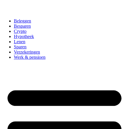
Beleggen
Besparen
Crypto
Hypotheek
Lenen
Sparen
Verzekeringen
Werk & pensioen