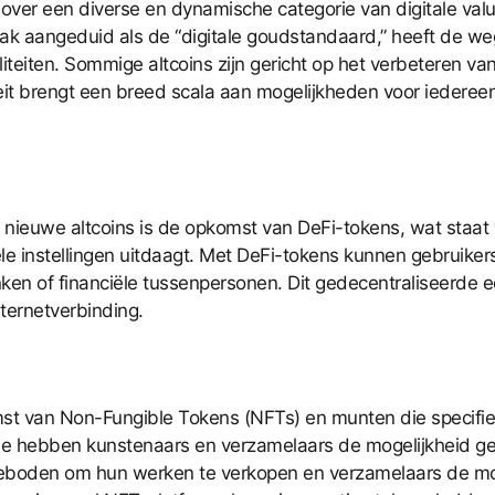
r een diverse en dynamische categorie van digitale valuta’s
vaak aangeduid als de “digitale goudstandaard,” heeft de w
iteiten. Sommige altcoins zijn gericht op het verbeteren van
iteit brengt een breed scala aan mogelijkheden voor iederee
 nieuwe altcoins is de opkomst van DeFi-tokens, wat staa
iële instellingen uitdaagt. Met DeFi-tokens kunnen gebruikers
en of financiële tussenpersonen. Dit gedecentraliseerde ec
nternetverbinding.
st van Non-Fungible Tokens (NFTs) en munten die specifie
jn. Ze hebben kunstenaars en verzamelaars de mogelijkheid 
eboden om hun werken te verkopen en verzamelaars de moge