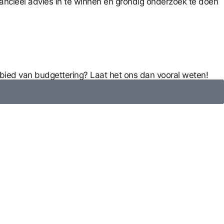
nancieel advies in te winnen en grondig onderzoek te doen
ebied van budgettering? Laat het ons dan vooral weten!