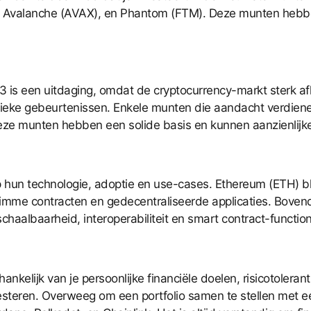
), Avalanche (AVAX), en Phantom (FTM). Deze munten hebb
23 is een uitdaging, omdat de cryptocurrency-markt sterk af
itieke gebeurtenissen. Enkele munten die aandacht verdie
eze munten hebben een solide basis en kunnen aanzienlijke 
 hun technologie, adoptie en use-cases. Ethereum (ETH) bl
limme contracten en gedecentraliseerde applicaties. Boven
albaarheid, interoperabiliteit en smart contract-functiona
ankelijk van je persoonlijke financiële doelen, risicotoleran
investeren. Overweeg om een portfolio samen te stellen met 