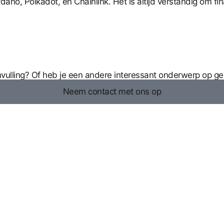
ano, Polkadot, en Chainlink. Het is altijd verstandig om fi
anvulling? Of heb je een andere interessant onderwerp op g
Neem contact met ons op