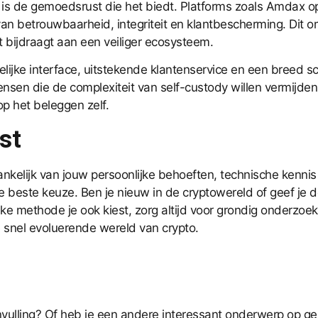
 is de gemoedsrust die het biedt. Platforms zoals
Amdax
op
van betrouwbaarheid, integriteit en klantbescherming. Dit
bijdraagt aan een veiliger ecosysteem.
ijke interface, uitstekende klantenservice en een breed s
sen die de complexiteit van self-custody willen vermijden, 
op het beleggen zelf.
st
ankelijk van jouw persoonlijke behoeften, technische kennis e
de beste keuze. Ben je nieuw in de cryptowereld of geef je 
lke methode je ook kiest, zorg altijd voor grondig onderzo
 snel evoluerende wereld van crypto.
anvulling? Of heb je een andere interessant onderwerp op g